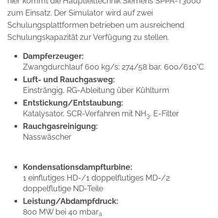
hier kommt die Hauptleittechnik Siemens SPPA-T3000
zum Einsatz. Der Simulator wird auf zwei
Schulungsplattformen betrieben um ausreichend
Schulungskapazität zur Verfügung zu stellen.
Dampferzeuger:
Zwangdurchlauf 600 kg/s; 274/58 bar, 600/610°C
Luft- und Rauchgasweg:
Einsträngig, RG-Ableitung über Kühlturm
Entstickung/Entstaubung:
Katalysator, SCR-Verfahren mit NH
, E-Filter
3
Rauchgasreinigung:
Nasswäscher
Kondensationsdampfturbine:
1 einflutiges HD-/1 doppelflutiges MD-/2
doppelflutige ND-Teile
Leistung/Abdampfdruck:
800 MW bei 40 mbar
a