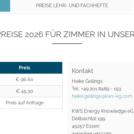
PREISE LEHR- UND FACHHEFTE
E PREISE 2026 FÜR ZIMMER IN UN
Preis
Kontakt
€ 96,60
Heike Gellings
Tel.: +49 201 8489 - 193
€ 45,30
heike.gellings@kws-eg.com
Preis auf Anfrage
KWS Energy Knowledge eG
Deilbachtal 199
45257 Essen
www.kws-eg.com