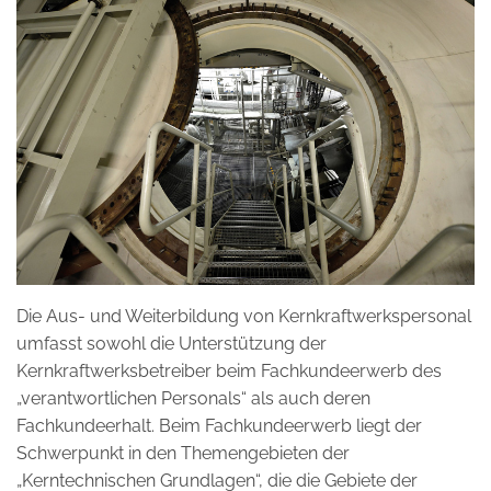
ENERGY KNOWLEDGE
FOR YOU
Die Aus- und Weiterbildung von Kernkraftwerkspersonal
umfasst sowohl die Unterstützung der
Kernkraftwerksbetreiber beim Fachkundeerwerb des
„verantwortlichen Personals“ als auch deren
Fachkundeerhalt. Beim Fachkundeerwerb liegt der
Schwerpunkt in den Themengebieten der
„Kerntechnischen Grundlagen“, die die Gebiete der