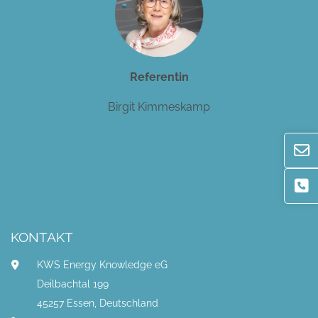
Referentin
Birgit Kimmeskamp
Tel. +49 201 8489-194
birgit.kimmeskamp@kws-eg.com
KONTAKT
KWS Energy Knowledge eG
Deilbachtal 199
45257 Essen, Deutschland