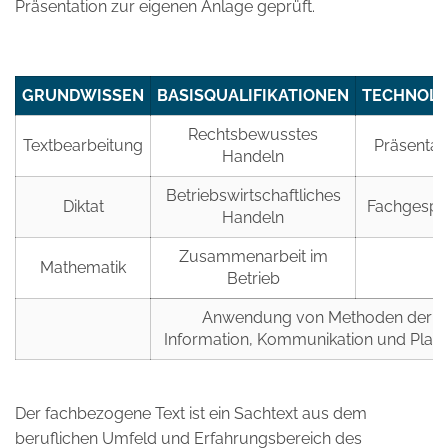
Präsentation zur eigenen Anlage geprüft.
GRUNDWISSEN
BASISQUALIFIKATIONEN
TECHNOLO
Rechtsbewusstes
Textbearbeitung
Präsentat
Handeln
Betriebswirtschaftliches
Diktat
Fachgespr
Handeln
Zusammenarbeit im
Mathematik
Betrieb
Anwendung von Methoden der
Information, Kommunikation und Plan
Der fachbezogene Text ist ein Sachtext aus dem
beruflichen Umfeld und Erfahrungsbereich des