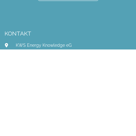
KONTAKT
KWS Energy Knowledge eG
Deilbachtal 199
45257 Essen, Deutschland
+49 201 8489-0
info@kws-eg.com
DIREKT-EINSTIEGE
Übersicht Bildungsangebote
E-Learning-Login
Simulatortraining
Ansprechpartner